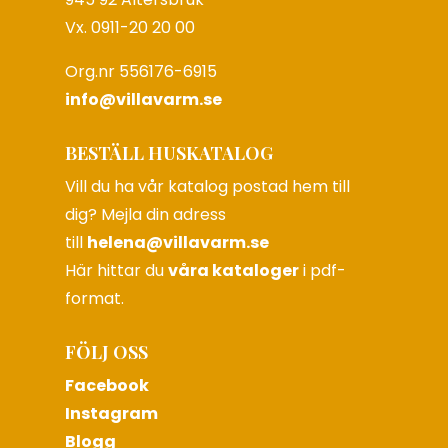
Vx. 0911-20 20 00
Org.nr 556176-6915
info@villavarm.se
BESTÄLL HUSKATALOG
Vill du ha vår katalog postad hem till
dig? Mejla din adress
till
helena@villavarm.se
Här hittar du
våra kataloger
i pdf-
format.
FÖLJ OSS
Facebook
Instagram
Blogg