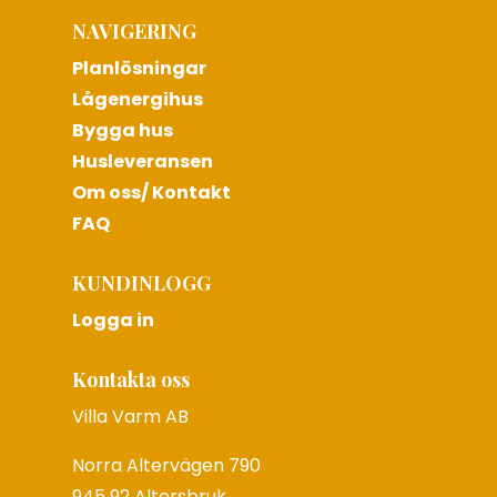
NAVIGERING
Planlösningar
Lågenergihus
Bygga hus
Husleveransen
Om oss/ Kontakt
FAQ
KUNDINLOGG
Logga in
Kontakta oss
Villa Varm AB
Norra Altervägen 790
945 92 Altersbruk