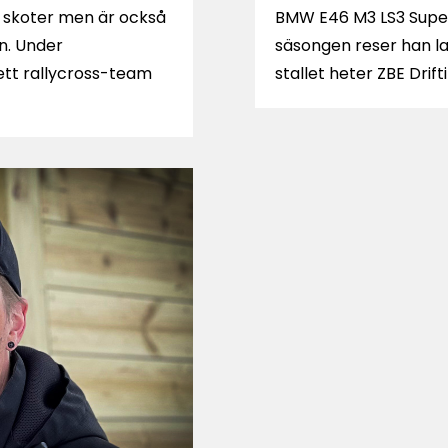
an skoter men är också
BMW E46 M3 LS3 Super
n. Under
säsongen reser han land
ett rallycross-team
stallet heter ZBE Drift