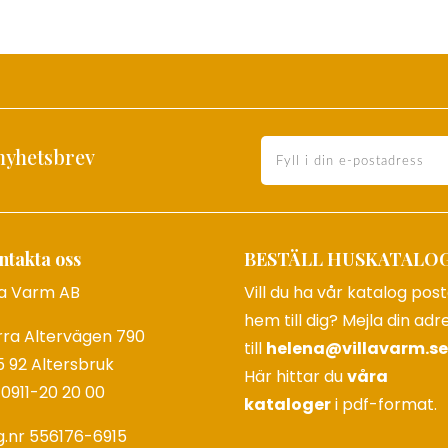
nyhetsbrev
ntakta oss
BESTÄLL HUSKATALO
la Varm AB
Vill du ha vår katalog pos
hem till dig? Mejla din adr
rra Altervägen 790
till
helena@villavarm.se
 92 Altersbruk
Här hittar du
våra
 0911-20 20 00
kataloger
i pdf-format.
g.nr 556176-6915