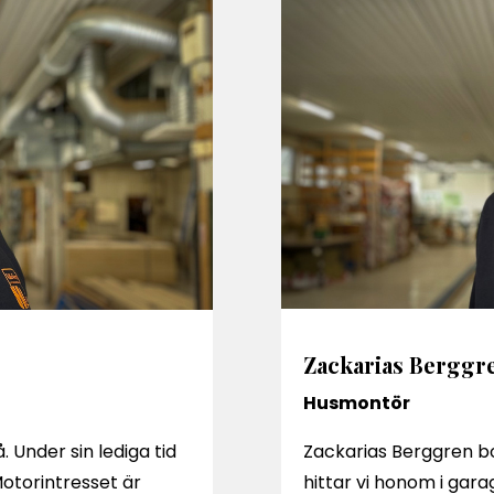
Zackarias Berggr
Husmontör
 Under sin lediga tid
Zackarias Berggren bo
torintresset är
hittar vi honom i garage