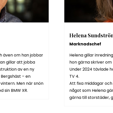
Helena Sundströ
Marknadschef
och även om han jobbar
Helena gillar inredni
an gillar att jobba
hon gärna skriver om
truktion av en ny
Under 2024 tävlade ho
n Bergshäst – en
TV 4.
vintern. Men när snön
Att fixa middagar och 
ed sin BMW XR.
något som Helena gär
gärna till storstäder, 