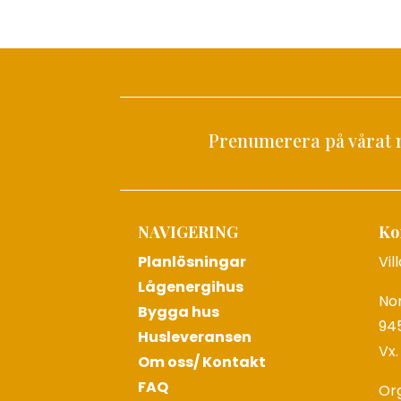
Prenumerera på vårat 
NAVIGERING
Ko
Planlösningar
Vil
Lågenergihus
No
Bygga hus
945
Husleveransen
Vx.
Om oss/ Kontakt
FAQ
Or