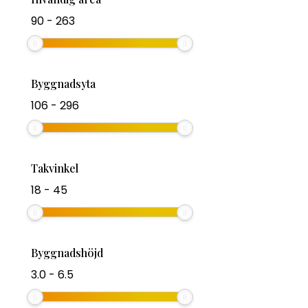
90
-
263
Byggnadsyta
106
-
296
Takvinkel
18
-
45
Byggnadshöjd
3.0
-
6.5