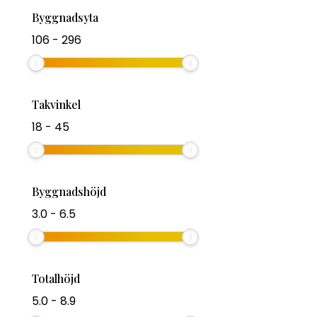
Byggnadsyta
106
-
296
Takvinkel
18
-
45
Byggnadshöjd
3.0
-
6.5
Totalhöjd
5.0
-
8.9