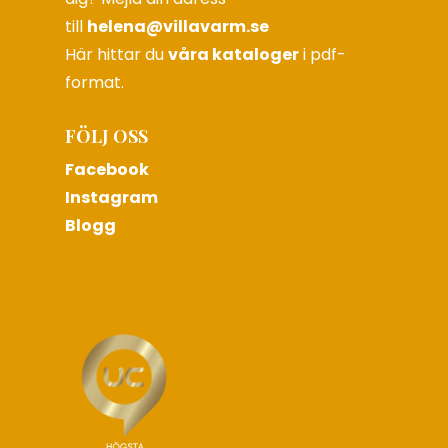
till
helena@villavarm.se
Här hittar du
våra kataloger
i pdf-
format.
FÖLJ OSS
Facebook
Instagram
Blogg